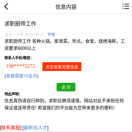
信息内容
求职厨师工作
渑池人才网 2026.08.07
举报
求职厨师工作 各种火锅。家常菜。早点。食堂。烧烤海鲜，工
资要求6000以上
联系人手机/微信：
198****5272
点击查看完整信息
(
查看需要10金币
)
特此声明：
信息真伪请自行辨别，求职应聘须谨慎，网站对此不承担任何
保证或连带责任! 希望我们的平台能为您带来更多的便利！
[
联系客服
]
[
最新找人才
]