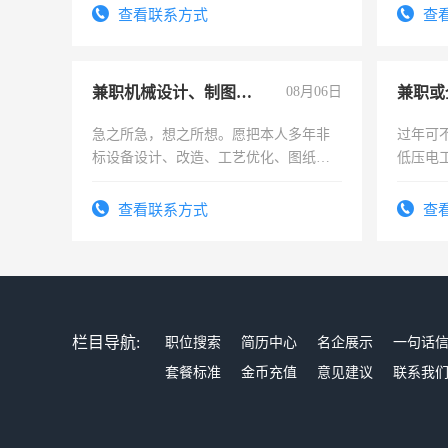
查看联系方式
查
兼职机械设计、制图、设备改造
08月06日
急之所急，想之所想。愿把本人多年非
过年可
标设备设计、改造、工艺优化、图纸制
低压电
作和分解的经验与您分享。 真诚合作，
结识有识之士，共享未来。
查看联系方式
查
栏目导航:
职位搜索
简历中心
名企展示
一句话
套餐标准
金币充值
意见建议
联系我