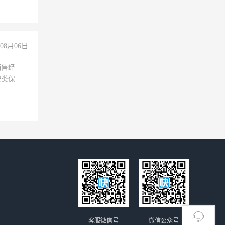
职会计工
08月06日
销售经
安类保安
维修水电
经验
客服微信号
微信公众号