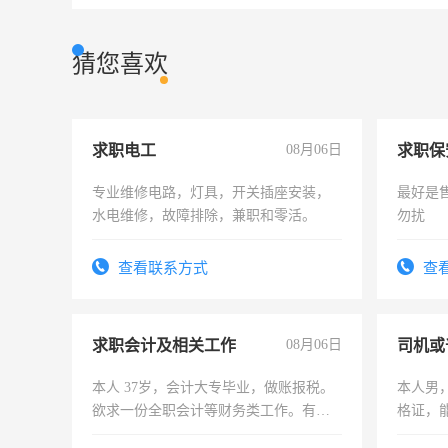
猜您喜欢
求职电工
08月06日
求职保
专业维修电路，灯具，开关插座安装，
最好是
水电维修，故障排除，兼职和零活。
勿扰
查看联系方式
查
求职会计及相关工作
08月06日
司机或
本人 37岁，会计大专毕业，做账报税。
本人男，
欲求一份全职会计等财务类工作。有会
格证，
计证
实，需