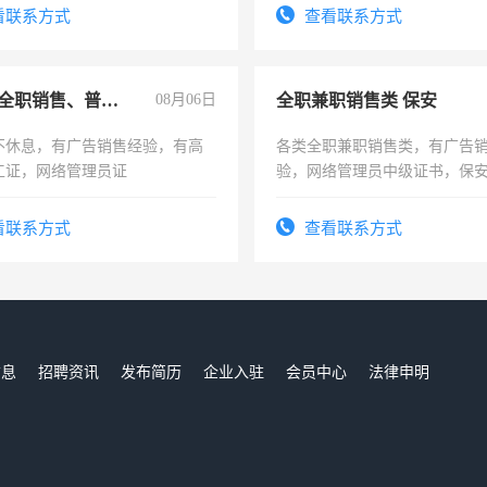
务，财务咨询等业务。欲求兼
看联系方式
查看联系方式
作
兼职或全职销售、普工、维修
08月06日
全职兼职销售类 保安
不休息，有广告销售经验，有高
各类全职兼职销售类，有广告
工证，网络管理员证
验，网络管理员中级证书，保
队长，形象岗或幼儿园保安，
有高低压电工证和十几年工作
看联系方式
查看联系方式
信息
招聘资讯
发布简历
企业入驻
会员中心
法律申明
们