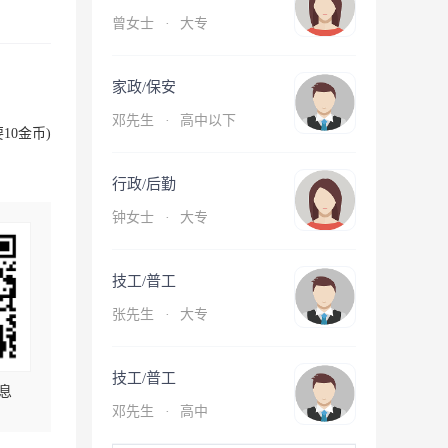
曾女士
·
大专
家政/保安
邓先生
·
高中以下
10金币)
行政/后勤
钟女士
·
大专
技工/普工
张先生
·
大专
技工/普工
息
邓先生
·
高中