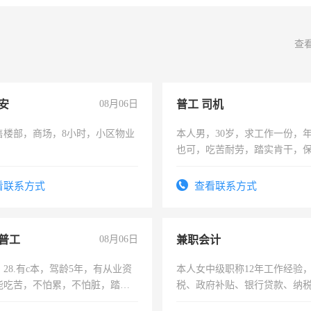
查
安
08月06日
普工 司机
售楼部，商场，8小时，小区物业
本人男，30岁，求工作一份，
也可，吃苦耐劳，踏实肯干，
勿扰
看联系方式
查看联系方式
普工
08月06日
兼职会计
28.有c本，驾龄5年，有从业资
本人女中级职称12年工作经验
能吃苦，不怕累，不怕脏，踏
税、政府补贴、银行贷款、纳
求稳定工作一份，保险不干
为各类公司策划，设建新账，