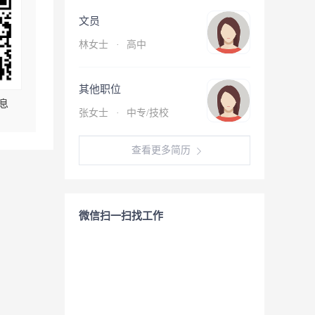
文员
林女士
·
高中
其他职位
息
张女士
·
中专/技校
查看更多简历
微信扫一扫找工作