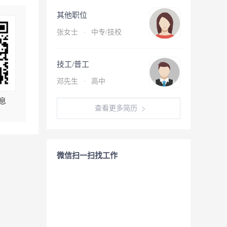
其他职位
张女士
·
中专/技校
技工/普工
邓先生
·
高中
息
查看更多简历
微信扫一扫找工作