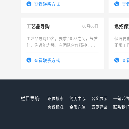
试用期1-3个月，转正后交纳五险，
查看联系方式
查
工艺品导购
08月06日
工艺品导购10名，要求;18-35之间，气质
保洁要
佳，沟通能力强，有团队合作精神，有
正常工
上进心，有工作经验者优先！
责任心
录，客
查看联系方式
查
懂电脑
能力，
栏目导航:
职位搜索
简历中心
名企展示
一句话
套餐标准
金币充值
意见建议
联系我