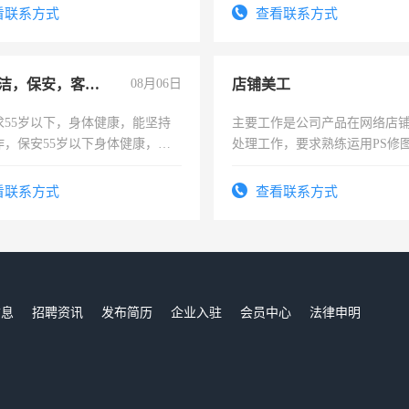
看联系方式
查看联系方式
急招保洁，保安，客服，工程
08月06日
店铺美工
求55岁以下，身体健康，能坚持
主要工作是公司产品在网络店
作，保安55岁以下身体健康，有
处理工作，要求熟练运用PS修图
形象端庄，遵纪守法，无犯罪记
作时间每天8小时，待遇优厚。
服要求45岁以下高中以上文化，
看联系方式
查看联系方式
工作认真，性格开朗有良好沟通
工程，懂水电维修。
信息
招聘资讯
发布简历
企业入驻
会员中心
法律申明
们