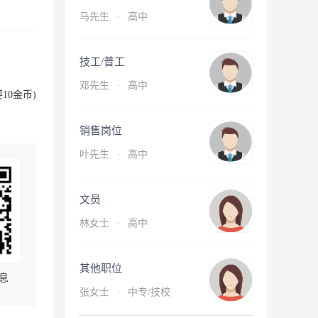
马先生
·
高中
技工/普工
邓先生
·
高中
10金币)
销售岗位
叶先生
·
高中
文员
林女士
·
高中
其他职位
息
张女士
·
中专/技校