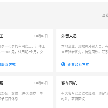
查
工
08月07日
外贸人员
周岁一45岁的车间女工，计件工
本地企业，现招聘外贸人员，
00一5000元，试用期2个月，交五
售经验者优先，待遇面议。联
年薪假，年底福利
看联系方式
查看联系方式
服
08月06日
客车司机
20名，女性，20-30周岁，单
有大客车安全驾驶经验，遵纪
家节假日休息
吃注，薪资面议