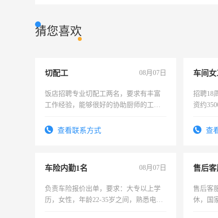
猜您喜欢
切配工
08月07日
车间女
饭店招聘专业切配工两名，要求有丰富
招聘18
工作经验，能够很好的协助厨师的工
资约35
作。包吃住，每月有公休，工资3500-
险，有
4500。
查看联系方式
查
车险内勤1名
08月07日
售后客
负责车险报价出单，要求：大专以上学
售后客服
历，女性，年龄22-35岁之间，熟悉电脑
休，国
操作，工作态度认真，具有团队精神，