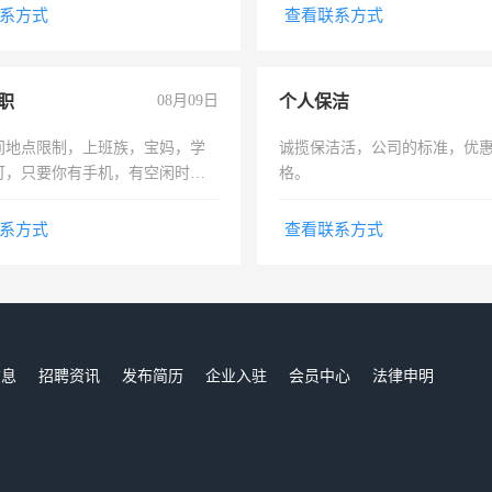
识之士，共享未来。
系方式
查看联系方式
职
08月09日
个人保洁
间地点限制，上班族，宝妈，学
诚揽保洁活，公司的标准，优
可，只要你有手机，有空闲时
格。
单一结，一天二三十不成问题，
四五十，每天挣零花钱没问题！
系方式
查看联系方式
信息
招聘资讯
发布简历
企业入驻
会员中心
法律申明
们