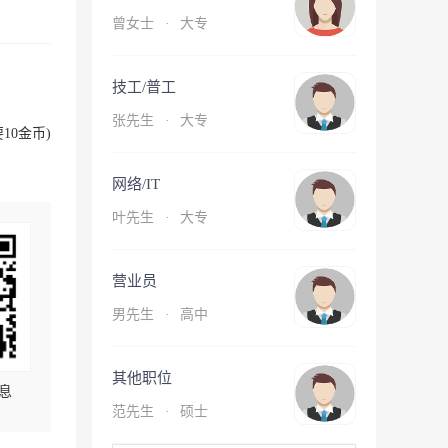
曾女士
·
大专
技工/普工
张先生
·
大专
10金币)
网络/IT
叶先生
·
大专
营业员
男先生
·
高中
其他职位
息
范先生
·
硕士