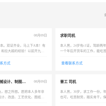
08月09日
求职司机
，B本。双证齐全，马上下A本！有
本人男，24岁有c1证，驾龄两
，和拉大超的经验！以前开九米
一个年后开货车的工作，能吃
土车
加班。
系方式
查看联系方式
兼职机械设计、制图、设备改造
08月09日
普工 司机
急，想之所想。愿把本人多年非
本人男，30岁，求工作一份，
设计、改造、工艺优化、图纸制
也可，吃苦耐劳，踏实肯干，
解的经验与您分享。 真诚合作，
勿扰