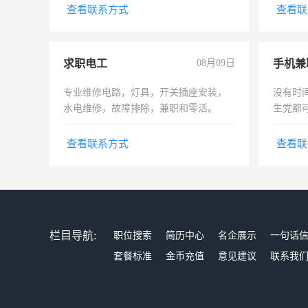
电话
结识有
查看联系方式
查看联
求职电工
08月09日
手机兼
专业维修电路，灯具，开关插座安装，
没有时
水电维修，故障排除，兼职和零活。
生党都
间，一
勤快的
查看联系方式
查看联
栏目导航:
职位搜索
简历中心
名企展示
一句话
套餐标准
金币充值
意见建议
联系我