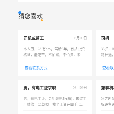
猜您喜欢
司机或普工
08月09日
司机
本人男，28.有c本，驾龄5年，有从业资
35岁
格证，能吃苦，不怕累，不怕脏，踏
跑长途
实，需求稳定工作一份，保险不干
六，渣
查看联系方式
查看联
男，有电工证求职
08月09日
男，有电工证，会组装电柜(箱)，做过工
急之所
厂维修；C1驾照，找个工资在四千以
标设备
上，枣强县以外需要有住宿，保险勿扰
作和分